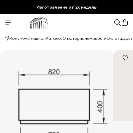
Изготовление от 2х недель
Колумбус
Главная
Каталог
О материале
Новости
Оплата
Дост