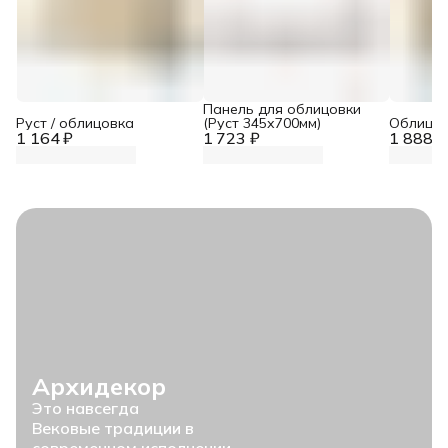
Панель для облицовки
Руст / облицовка
(Руст 345х700мм)
Облицов
1 164 ₽
1 723 ₽
1 888 ₽
Архидекор
Это навсегда
Вековые традиции в