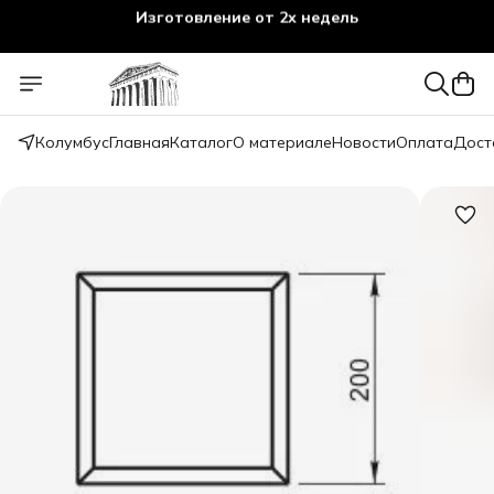
Изготовление от 2х недель
Колумбус
Главная
Каталог
О материале
Новости
Оплата
Дост