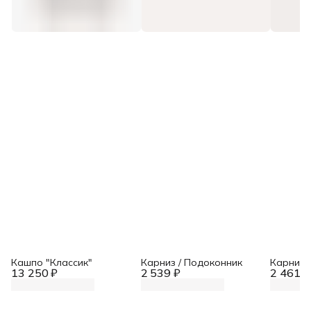
Кашпо "Классик"
Карниз / Подоконник
Карниз 
13 250 ₽
2 539 ₽
2 461 ₽