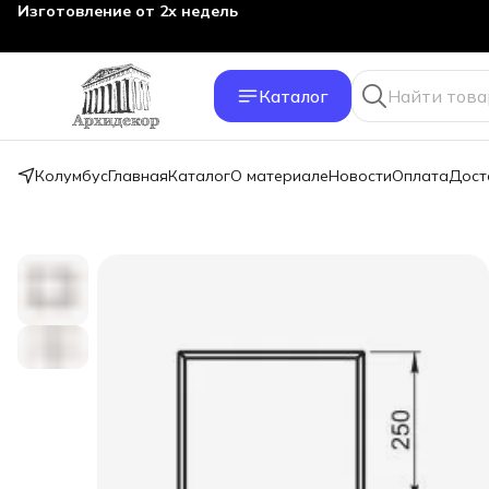
Изготовление от 2х недель
Каталог
Колумбус
Главная
Каталог
О материале
Новости
Оплата
Дост