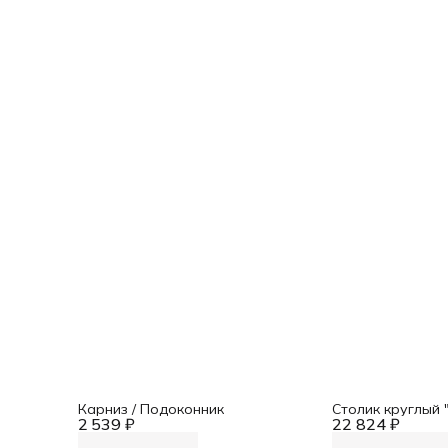
Карниз / Подоконник
Столик круглый 
2 539 ₽
22 824 ₽