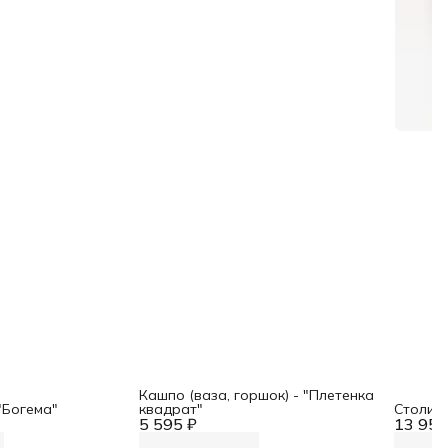
Кашпо (ваза, горшок) - "Плетенка
"Богема"
квадрат"
Столик 
5 595 ₽
13 955