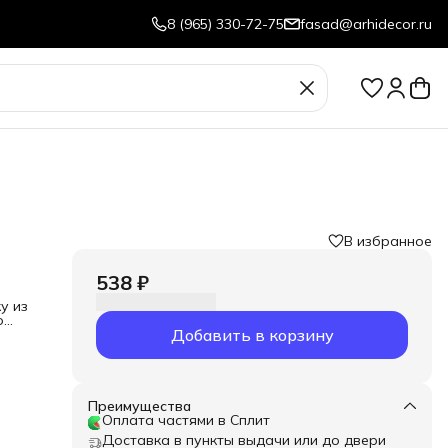
8 (965) 330-72-75
fasad@arhidecor.ru
В избранное
538 ₽
у из
о
Добавить в корзину
Преимущества
Оплата частями в Сплит
Доставка в пункты выдачи или до двери