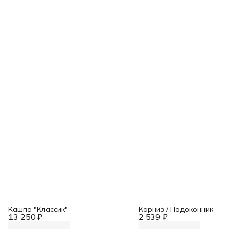
Кашпо "Классик"
Карниз / Подоконник
13 250 ₽
2 539 ₽