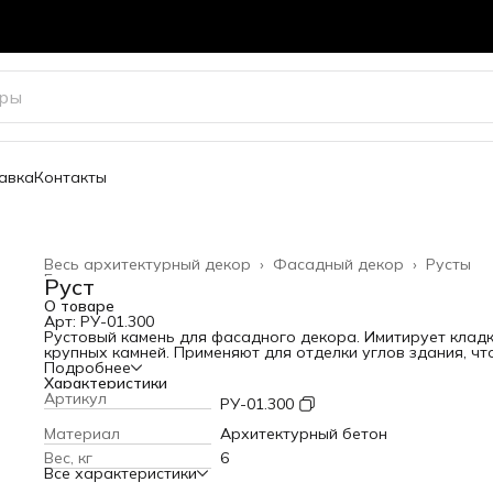
авка
Контакты
Весь архитектурный декор
›
Фасадный декор
›
Русты
Главная
›
Руст
О товаре
Арт: РУ-01.300
Рустовый камень для фасадного декора. Имитирует кладк
крупных камней. Применяют для отделки углов здания, чт
придает ему массивность.
Подробнее
Высота: 250 мм
Характеристики
Длина: 300 мм
Артикул
РУ-01.300
Вылет от стены: 35 мм
Вес: 6 кг
Материал
Архитектурный бетон
Вес, кг
6
Все характеристики