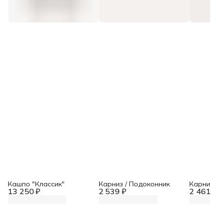
Кашпо "Классик"
Карниз / Подоконник
Карниз 
13 250 ₽
2 539 ₽
2 461 ₽