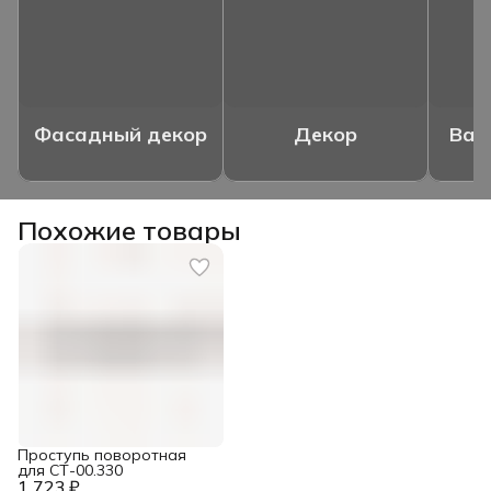
Фасадный декор
Декор
Ваз
Похожие товары
Проступь поворотная
для СТ-00.330
1 723 ₽