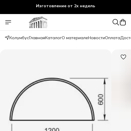
Изготовление от 2х недель
Колумбус
Главная
Каталог
О материале
Новости
Оплата
Дост