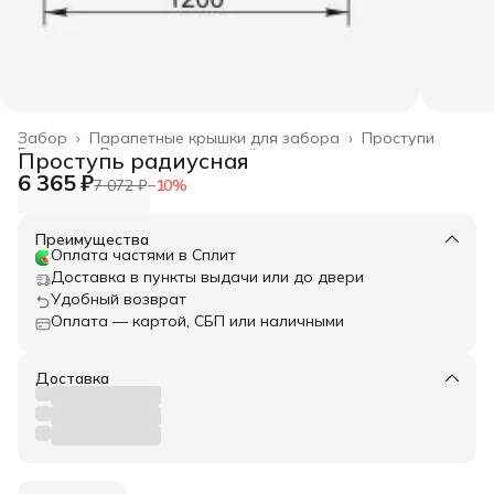
Забор
›
Парапетные крышки для забора
›
Проступи
Главная
›
Весь архитектурный декор
›
Проступь радиусная
6 365 ₽
7 072 ₽
−
10
%
Преимущества
Оплата частями в Сплит
Доставка в пункты выдачи или до двери
Удобный возврат
Оплата — картой, СБП или наличными
Доставка