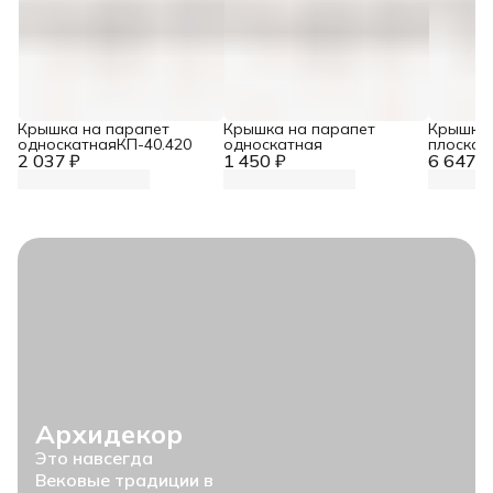
Крышка на парапет
Крышка на парапет
Крышка 
односкатнаяКП-40.420
односкатная
плоская
2 037 ₽
1 450 ₽
6 647 ₽
Архидекор
Это навсегда
Вековые традиции в