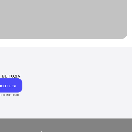
ь выгоду
саться
сональных