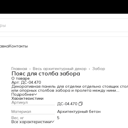
авка
Контакты
Главная
›
Весь архитектурный декор
›
Забор
Пояс для столба забора
О товаре
Арт: ДС-04.470
Декоративная панель для отделки отдельно стоящих сто
или опорных столбов забора и пролета между ними.
Высота: 50 мм
Подробнее
Ширина: 470 мм
Характеристики
Вылет от стены: 100 мм
Артикул
ДС-04.470
Вес: 5 кг
Материал
Архитектурный бетон
Вес, кг
5
Все характеристики