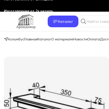
Изготовление от 2х недель
Каталог
Колумбус
Главная
Каталог
О материале
Новости
Оплата
Дост