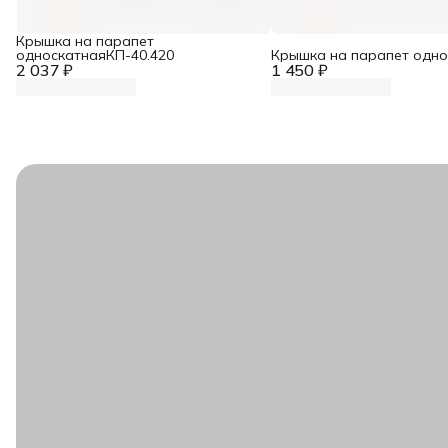
Крышка на парапет
односкатнаяКП-40.420
Крышка на парапет одно
2 037 ₽
1 450 ₽