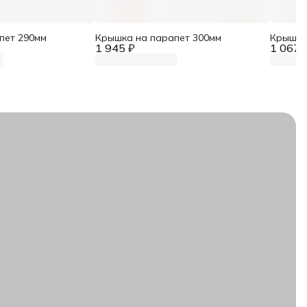
пет 290мм
Крышка на парапет 300мм
Крышка
1 945 ₽
1 067 