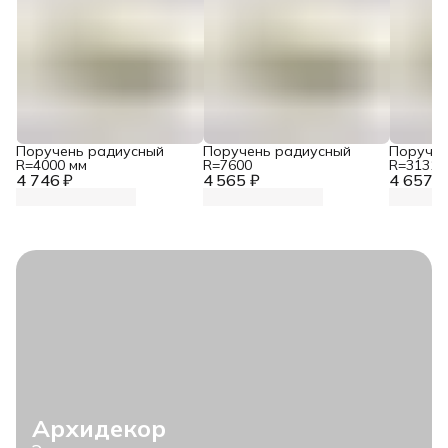
Поручень радиусный
Поручень радиусный
Поручен
R=4000 мм
R=7600
R=3131
4 746 ₽
4 565 ₽
4 657 ₽
Архидекор