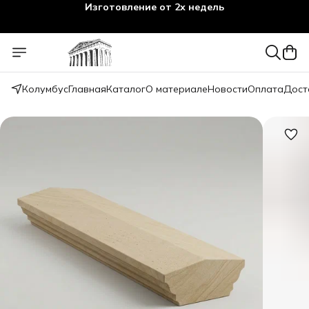
Изготовление от 2х недель
Колумбус
Главная
Каталог
О материале
Новости
Оплата
Дост