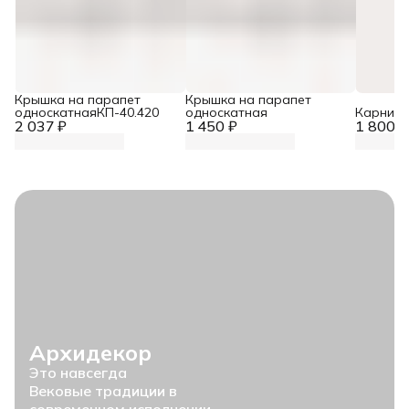
Крышка на парапет
Крышка на парапет
односкатнаяКП-40.420
односкатная
Карниз 
2 037 ₽
1 450 ₽
1 800 ₽
Архидекор
Это навсегда
Вековые традиции в