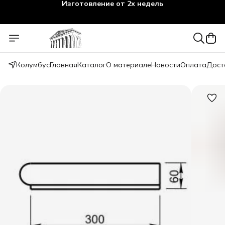
Изготовление от 2х недель
Колумбус
Главная
Каталог
О материале
Новости
Оплата
Дост