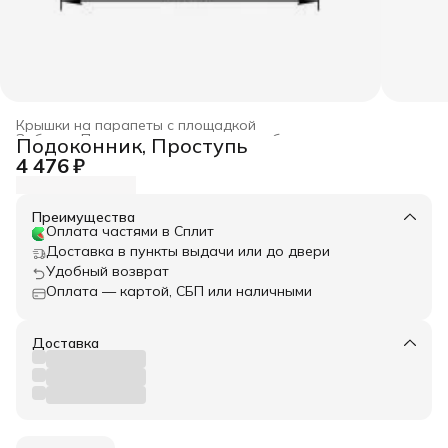
Крышки на парапеты с площадкой
Забор
›
Парапетные крышки для забора
›
Подоконник, Проступь
Главная
›
Весь архитектурный декор
›
4 476 ₽
Преимущества
Оплата частями в Сплит
Доставка в пункты выдачи или до двери
Удобный возврат
Оплата — картой, СБП или наличными
Доставка