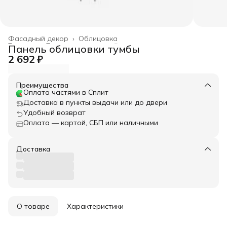
Фасадный декор
›
Облицовка
Главная
›
Весь архитектурный декор
›
Панель облицовки тумбы
2 692 ₽
Преимущества
Оплата частями в Сплит
Доставка в пункты выдачи или до двери
Удобный возврат
Оплата — картой, СБП или наличными
Доставка
О товаре
Характеристики