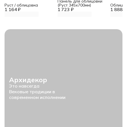
Панель для облицовки
Руст / облицовка
(Руст 345х700мм)
Облицов
1 164 ₽
1 723 ₽
1 888 ₽
Архидекор
Это навсегда
Вековые традиции в
современном исполнении