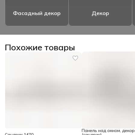
Фасадный декор
Декор
Похожие товары
Панель над окном, деко
Сандрик 1470
(сандрик)