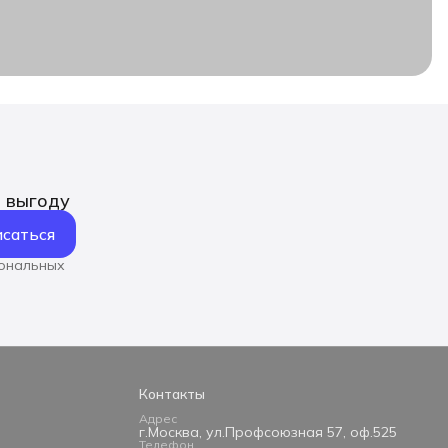
ь выгоду
саться
сональных
Контакты
Адрес
г.Москва, ул.Профсоюзная 57, оф.525
Телефон