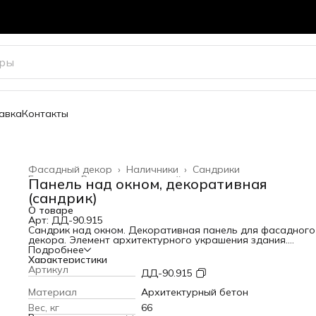
авка
Контакты
Фасадный декор
›
Наличники
›
Сандрики
Главная
›
Весь архитектурный декор
›
Панель над окном, декоративная
(сандрик)
О товаре
Арт: ДД-90.915
Сандрик над окном. Декоративная панель для фасадного
декора. Элемент архитектурного украшения здания.
Применяется для украшения оконных и дверных проемов.
Подробнее
Высота: 500 мм
Характеристики
Вылет от стены: 70 мм
Артикул
ДД-90.915
Ширина: 1600 мм
Вес: 66 кг
Материал
Архитектурный бетон
Вес, кг
66