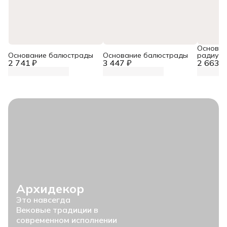
Основан
Основание балюстрады
Основание балюстрады
радиусн
2 741 ₽
3 447 ₽
2 663 ₽
(профил
Архидекор
Это навсегда
Вековые традиции в
современном исполнении