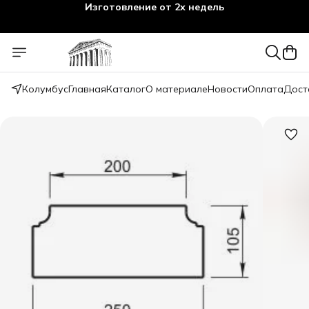
Изготовление от 2х недель
Колумбус
Главная
Каталог
О материале
Новости
Оплата
Дост