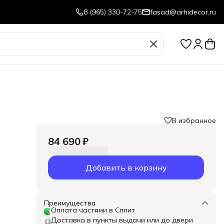
8 (965) 330-72-75
fasad@arhidecor.ru
В избранное
84 690 ₽
амый
Добавить в корзину
ию
Преимущества
Оплата частями в Сплит
Доставка в пункты выдачи или до двери