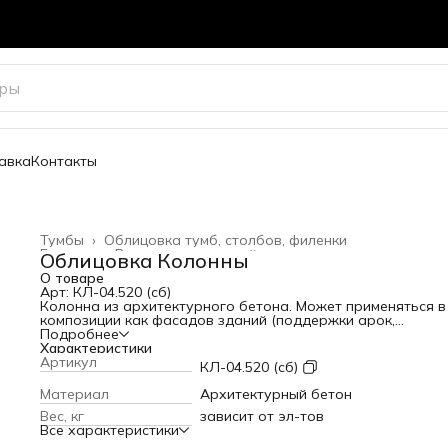
авка
Контакты
Тумбы
›
Облицовка тумб, столбов, филенки
Главная
›
Весь архитектурный декор
›
Облицовка Колонны
О товаре
Арт: КЛ-04.520 (сб)
Колонна из архитектурного бетона. Может применяться в
композиции как фасадов зданий (поддержки арок,
антаблементов), так и в отдельностоящих композициях. С
Подробнее
эфектный элемент фасадной архитектуры. Придает здан
Характеристики
массивность и значимость.
Артикул
КЛ-04.520 (сб)
Высота: 5070 мм
Диаметр: 470 мм
Материал
Архитектурный бетон
Вес: зависит от эл-тов кг
Вес, кг
зависит от эл-тов
Все характеристики