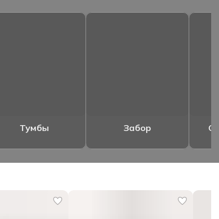
Тумбы
Забор
Ог