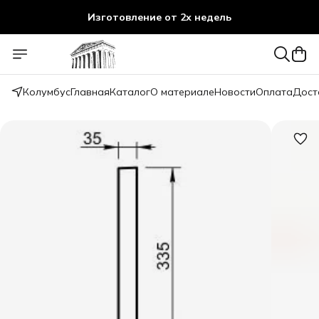
Изготовление от 2х недель
Колумбус
Главная
Каталог
О материале
Новости
Оплата
Дост