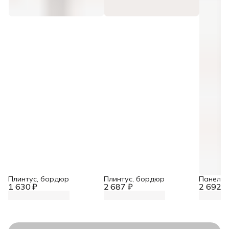
Плинтус, бордюр
Плинтус, бордюр
Панель 
1 630 ₽
2 687 ₽
2 692 ₽