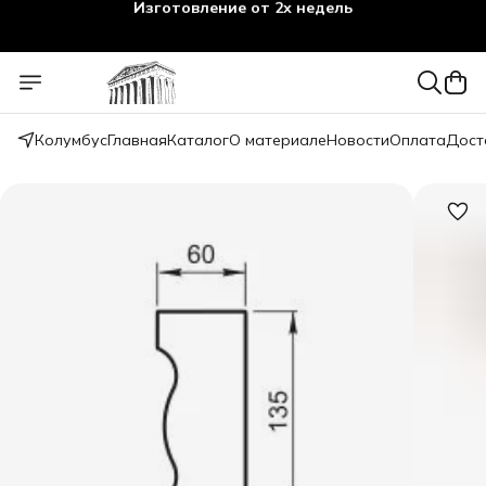
Изготовление от 2х недель
Колумбус
Главная
Каталог
О материале
Новости
Оплата
Дост