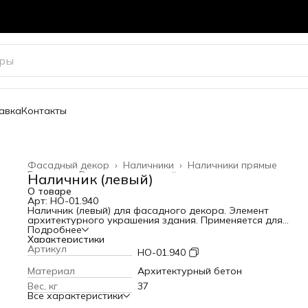
авка
Контакты
Фасадный декор
›
Наличники
›
Наличники прямые
Главная
›
Весь архитектурный декор
›
Наличник (левый)
О товаре
Арт: НО-01.940
Наличник (левый) для фасадного декора. Элемент
архитектурного украшения здания. Применяется для
обрамления оконных и дверных проемов. Может
Подробнее
использоваться как карниз.
Характеристики
Высота: 200 мм
Артикул
НО-01.940
Вылет от стены: 90 мм
Длина: 940 мм
Материал
Архитектурный бетон
Вес: 37 кг
Вес, кг
37
Все характеристики