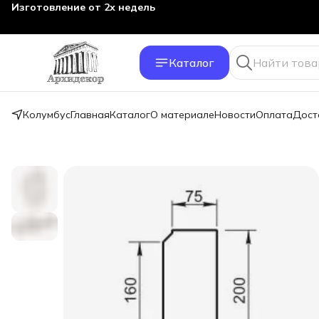
Изготовление от 2х недель
Каталог
Колумбус
Главная
Каталог
О материале
Новости
Оплата
Дост