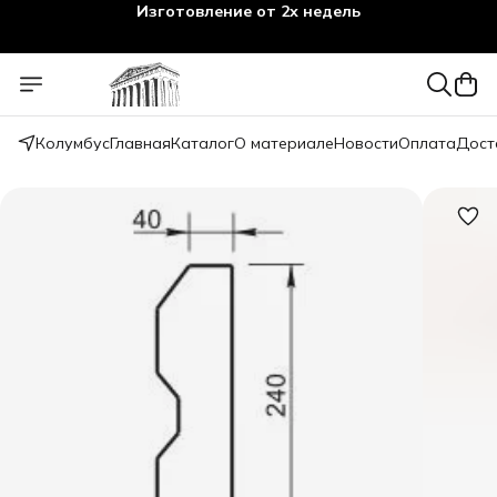
Изготовление от 2х недель
Колумбус
Главная
Каталог
О материале
Новости
Оплата
Дост