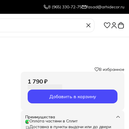
8 (965) 330-72-75
fasad@arhidecor.ru
В избранное
1 790 ₽
Добавить в корзину
.
Преимущества
Оплата частями в Сплит
Доставка в пункты выдачи или до двери