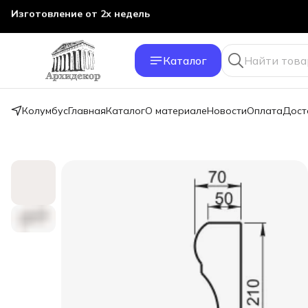
Изготовление от 2х недель
Каталог
Колумбус
Главная
Каталог
О материале
Новости
Оплата
Дост