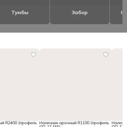
Тумбы
Забор
Ог
ый R2400 (профиль
Наличник арочный R1100 (профиль
Наличн
ОП-17.155)
ОП-17.1