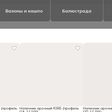
Вазоны и кашпо
Балюстрада
 (профиль
Наличник арочный R365 (профиль
Наличник арочн
ОА-11.100)
ОП-17.155)