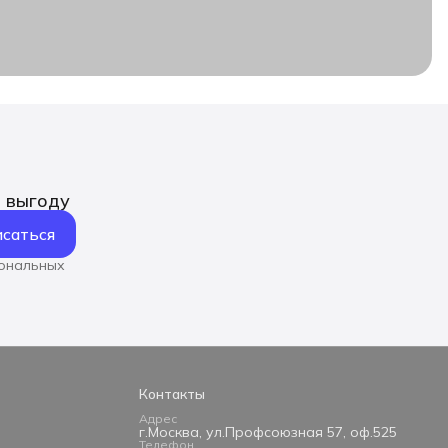
ь выгоду
саться
сональных
Контакты
Адрес
г.Москва, ул.Профсоюзная 57, оф.525
Телефон