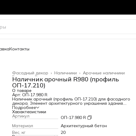
авка
Контакты
Фасадный декор
›
Наличники
›
Арочные наличники
Главная
›
Весь архитектурный декор
›
Наличник арочный R980 (профиль
ОП-17.210)
О товаре
Арт: ОП-17.980 R
Наличник арочный (профиль ОП-17.210) для фасадного
декора. Элемент архитектурного украшения здания.
Применяется для обрамления оконных и дверных проемов
Подробнее
Может использоваться как карниз.
Характеристики
Высота: 210 мм
Артикул
ОП-17.980 R
Вылет от стены: 70 мм
Длина: мм
Материал
Архитектурный бетон
Вес: 20 кг
Вес, кг
20