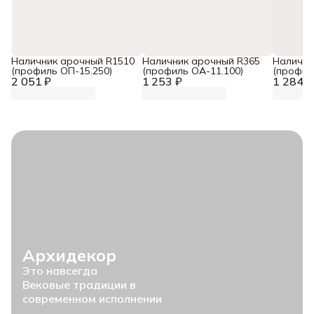
Наличник арочный R1510
Наличник арочный R365
Налични
(профиль ОП-15.250)
(профиль ОА-11.100)
(профил
2 051 ₽
1 253 ₽
1 284 ₽
Архидекор
Это навсегда
Вековые традиции в
современном исполнении