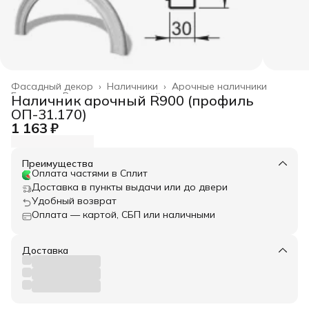
Фасадный декор
›
Наличники
›
Арочные наличники
Главная
›
Весь архитектурный декор
›
Наличник арочный R900 (профиль
ОП-31.170)
1 163 ₽
Преимущества
Оплата частями в Сплит
Доставка в пункты выдачи или до двери
Удобный возврат
Оплата — картой, СБП или наличными
Доставка