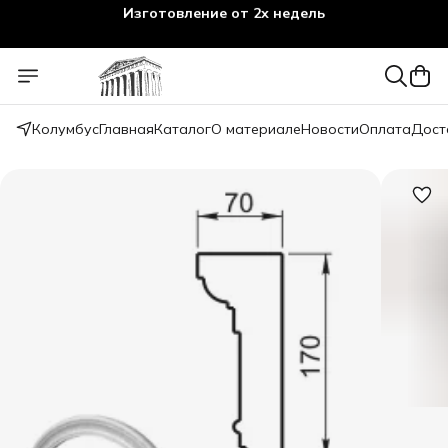
Изготовление от 2х недель
Колумбус
Главная
Каталог
О материале
Новости
Оплата
Дост