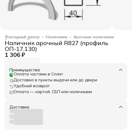
Фасадный декор
›
Наличники
›
Арочные наличники
Главная
›
Весь архитектурный декор
›
Наличник арочный R827 (профиль
ОП-17.130)
1 306 ₽
Преимущества
Оплата частями в Сплит
Доставка в пункты выдачи или до двери
Удобный возврат
Оплата — картой, СБП или наличными
Доставка