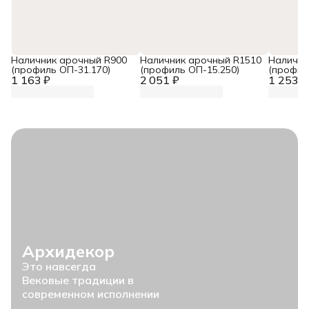
Наличник арочный R900
Наличник арочный R1510
Налични
(профиль ОП-31.170)
(профиль ОП-15.250)
(профил
1 163 ₽
2 051 ₽
1 253 ₽
Архидекор
Это навсегда
Вековые традиции в
современном исполнении