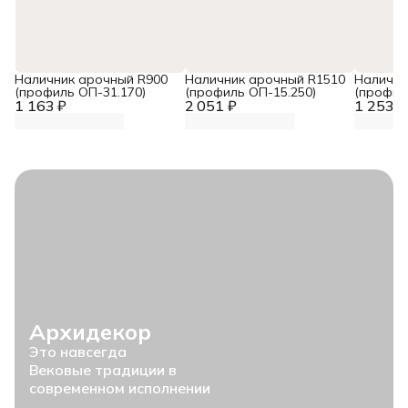
Наличник арочный R900
Наличник арочный R1510
Налични
(профиль ОП-31.170)
(профиль ОП-15.250)
(профил
1 163 ₽
2 051 ₽
1 253 ₽
Архидекор
Это навсегда
Вековые традиции в
современном исполнении