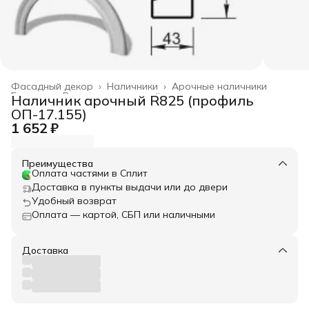
Фасадный декор
›
Наличники
›
Арочные наличники
Главная
›
Весь архитектурный декор
›
Наличник арочный R825 (профиль
ОП-17.155)
1 652 ₽
Преимущества
Оплата частями в Сплит
Доставка в пункты выдачи или до двери
Удобный возврат
Оплата — картой, СБП или наличными
Доставка