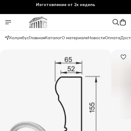
Изготовление от 2х недель
Колумбус
Главная
Каталог
О материале
Новости
Оплата
Дост