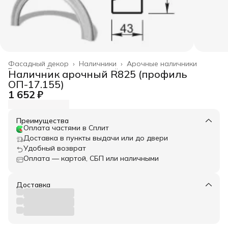
Фасадный декор
›
Наличники
›
Арочные наличники
Главная
›
Весь архитектурный декор
›
Наличник арочный R825 (профиль
ОП-17.155)
1 652 ₽
Преимущества
Оплата частями в Сплит
Доставка в пункты выдачи или до двери
Удобный возврат
Оплата — картой, СБП или наличными
Доставка