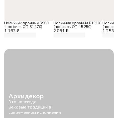
Наличник арочный R900
Наличник арочный R1510
Налични
(профиль ОП-31.170)
(профиль ОП-15.250)
(профил
1 163 ₽
2 051 ₽
1 253 ₽
Архидекор
Это навсегда
Вековые традиции в
современном исполнении