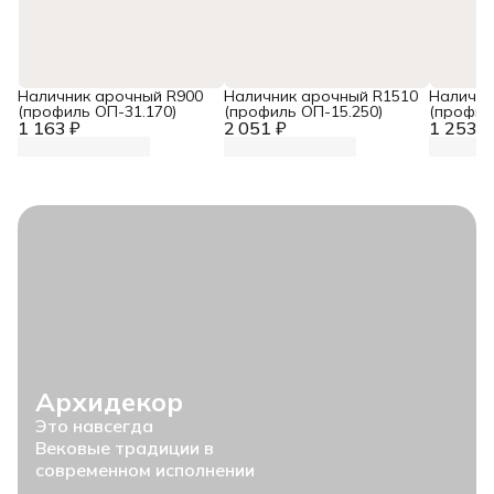
Наличник арочный R900
Наличник арочный R1510
Налични
(профиль ОП-31.170)
(профиль ОП-15.250)
(профил
1 163 ₽
2 051 ₽
1 253 ₽
Архидекор
Это навсегда
Вековые традиции в
современном исполнении