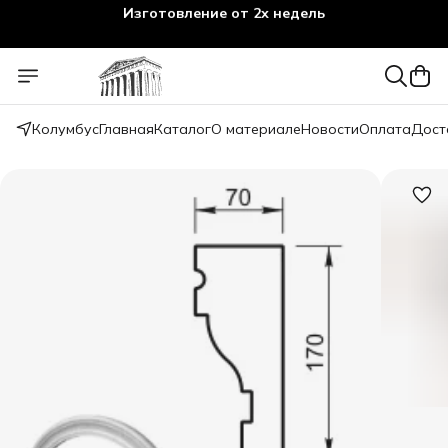
Изготовление от 2х недель
Колумбус
Главная
Каталог
О материале
Новости
Оплата
Дост