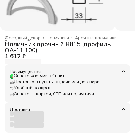
Фасадный декор
›
Наличники
›
Арочные наличники
Главная
›
Весь архитектурный декор
›
Наличник арочный R815 (профиль
ОА-11.100)
1 612 ₽
Преимущества
Оплата частями в Сплит
Доставка в пункты выдачи или до двери
Удобный возврат
Оплата — картой, СБП или наличными
Доставка