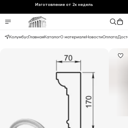
Изготовление от 2х недель
Колумбус
Главная
Каталог
О материале
Новости
Оплата
Дост