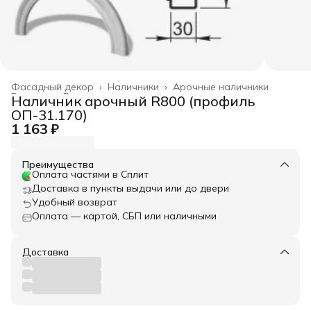
Фасадный декор
›
Наличники
›
Арочные наличники
Главная
›
Весь архитектурный декор
›
Наличник арочный R800 (профиль
ОП-31.170)
1 163 ₽
Преимущества
Оплата частями в Сплит
Доставка в пункты выдачи или до двери
Удобный возврат
Оплата — картой, СБП или наличными
Доставка