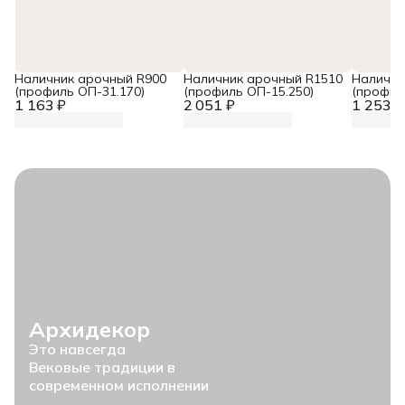
Наличник арочный R900
Наличник арочный R1510
Налични
(профиль ОП-31.170)
(профиль ОП-15.250)
(профил
1 163 ₽
2 051 ₽
1 253 ₽
Архидекор
Это навсегда
Вековые традиции в
современном исполнении