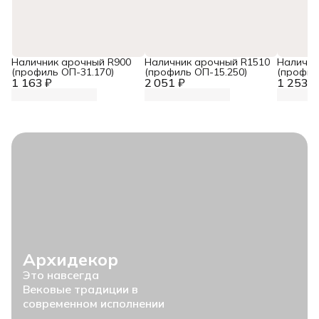
Наличник арочный R900
Наличник арочный R1510
Налични
(профиль ОП-31.170)
(профиль ОП-15.250)
(профил
1 163 ₽
2 051 ₽
1 253 ₽
Архидекор
Это навсегда
Вековые традиции в
современном исполнении