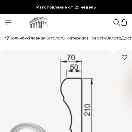
Изготовление от 2х недель
Колумбус
Главная
Каталог
О материале
Новости
Оплата
Дост