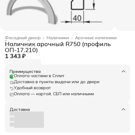
Фасадный декор
›
Наличники
›
Арочные наличники
Главная
›
Весь архитектурный декор
›
Наличник арочный R750 (профиль
ОП-17.210)
1 343 ₽
Преимущества
Оплата частями в Сплит
Доставка в пункты выдачи или до двери
Удобный возврат
Оплата — картой, СБП или наличными
Доставка