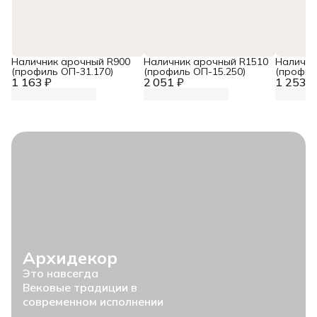
Наличник арочный R900
Наличник арочный R1510
Налични
(профиль ОП-31.170)
(профиль ОП-15.250)
(профил
1 163 ₽
2 051 ₽
1 253 ₽
Архидекор
Это навсегда
Вековые традиции в
современном исполнении