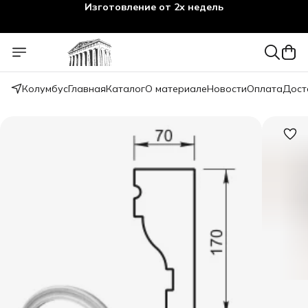
Изготовление от 2х недель
Колумбус
Главная
Каталог
О материале
Новости
Оплата
Дост