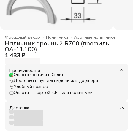
Фасадный декор
›
Наличники
›
Арочные наличники
Главная
›
Весь архитектурный декор
›
Наличник арочный R700 (профиль
ОА-11.100)
1 433 ₽
Преимущества
Оплата частями в Сплит
Доставка в пункты выдачи или до двери
Удобный возврат
Оплата — картой, СБП или наличными
Доставка