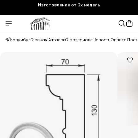
Изготовление от 2х недель
Колумбус
Главная
Каталог
О материале
Новости
Оплата
Дост