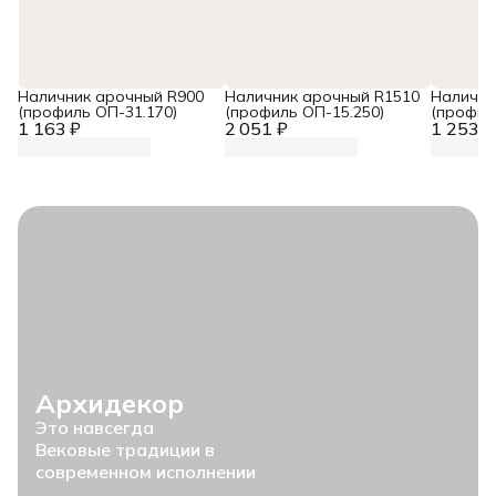
Наличник арочный R900
Наличник арочный R1510
Налични
(профиль ОП-31.170)
(профиль ОП-15.250)
(профил
1 163 ₽
2 051 ₽
1 253 ₽
Архидекор
Это навсегда
Вековые традиции в
современном исполнении