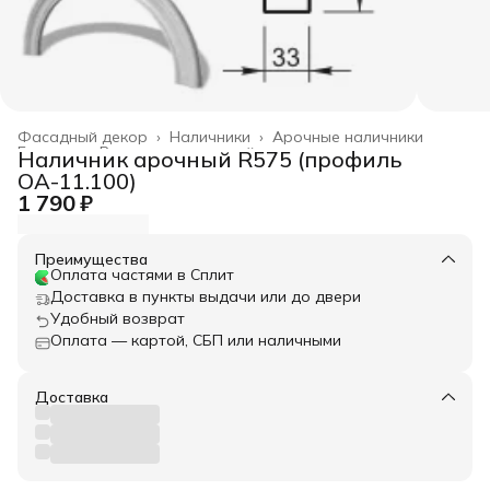
Фасадный декор
›
Наличники
›
Арочные наличники
Главная
›
Весь архитектурный декор
›
Наличник арочный R575 (профиль
ОА-11.100)
1 790 ₽
Преимущества
Оплата частями в Сплит
Доставка в пункты выдачи или до двери
Удобный возврат
Оплата — картой, СБП или наличными
Доставка