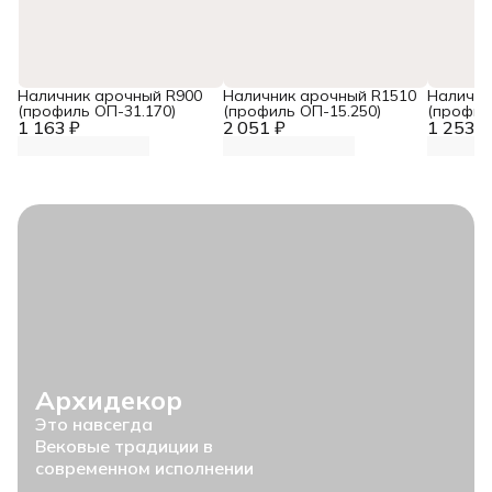
Наличник арочный R900
Наличник арочный R1510
Налични
(профиль ОП-31.170)
(профиль ОП-15.250)
(профил
1 163 ₽
2 051 ₽
1 253 ₽
Архидекор
Это навсегда
Вековые традиции в
современном исполнении