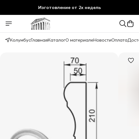
Изготовление от 2х недель
Изготовление от 2х недель
Колумбус
Главная
Каталог
О материале
Новости
Оплата
Дост