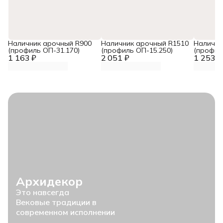
Наличник арочный R900
Наличник арочный R1510
Налични
(профиль ОП-31.170)
(профиль ОП-15.250)
(профил
1 163 ₽
2 051 ₽
1 253 ₽
Архидекор
Это навсегда
Вековые традиции в
современном исполнении