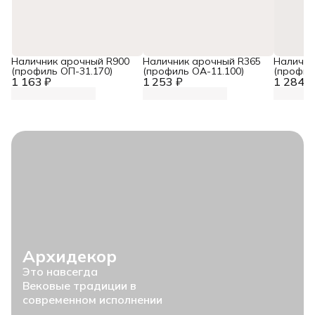
Наличник арочный R900
Наличник арочный R365
Налични
(профиль ОП-31.170)
(профиль ОА-11.100)
(профил
1 163 ₽
1 253 ₽
1 284 ₽
Архидекор
Это навсегда
Вековые традиции в
современном исполнении