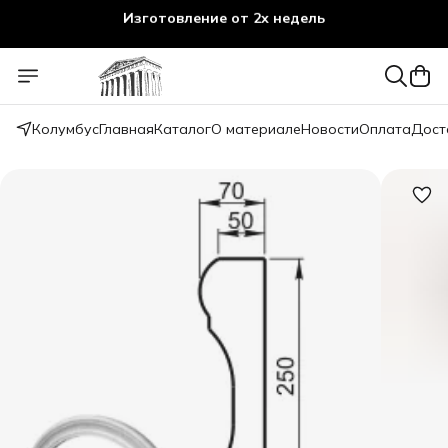
Изготовление от 2х недель
Колумбус
Главная
Каталог
О материале
Новости
Оплата
Дост