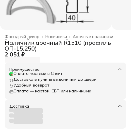
Фасадный декор
›
Наличники
›
Арочные наличники
Главная
›
Весь архитектурный декор
›
Наличник арочный R1510 (профиль
ОП-15.250)
2 051 ₽
Преимущества
Оплата частями в Сплит
Доставка в пункты выдачи или до двери
Удобный возврат
Оплата — картой, СБП или наличными
Доставка