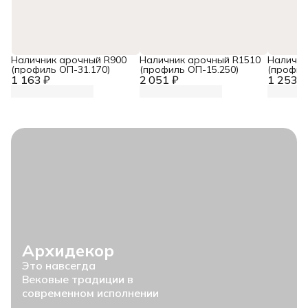
Наличник арочный R900
Наличник арочный R1510
Налични
(профиль ОП-31.170)
(профиль ОП-15.250)
(профил
1 163 ₽
2 051 ₽
1 253 ₽
Архидекор
Это навсегда
Вековые традиции в
современном исполнении