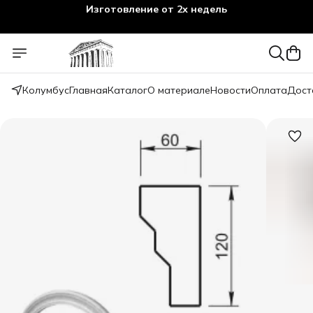
Изготовление от 2х недель
Колумбус
Главная
Каталог
О материале
Новости
Оплата
Дост