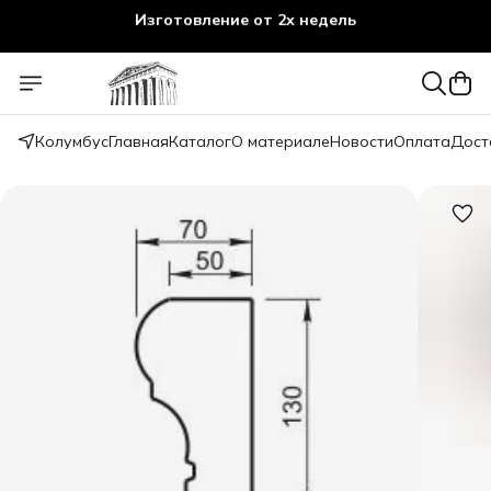
Изготовление от 2х недель
Колумбус
Главная
Каталог
О материале
Новости
Оплата
Дост