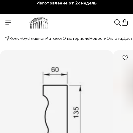
Изготовление от 2х недель
Колумбус
Главная
Каталог
О материале
Новости
Оплата
Дост