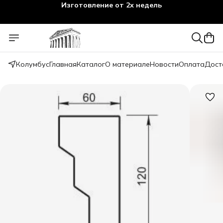
Изготовление от 2х недель
Колумбус
Главная
Каталог
О материале
Новости
Оплата
Дост