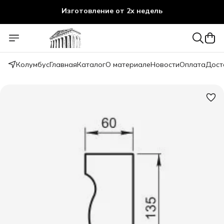
Изготовление от 2х недель
Колумбус
Главная
Каталог
О материале
Новости
Оплата
Дост