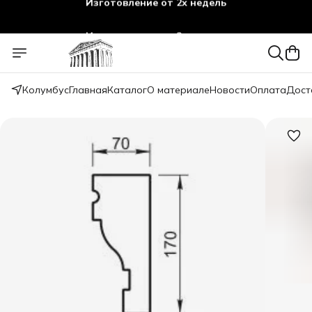
Изготовление от 2х недель
Колумбус
Главная
Каталог
О материале
Новости
Оплата
Дост