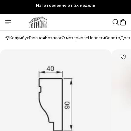
Изготовление от 2х недель
Колумбус
Главная
Каталог
О материале
Новости
Оплата
Дост