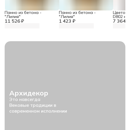
Панно из бетона -
Панно из бетона -
Цветок 
"Лилия"
"Лилия"
D802 на
11 526 ₽
1 423 ₽
7 364 ₽
Архидекор
Это навсегда
Вековые традиции в
современном исполнении