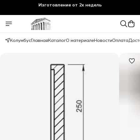
Изготовление от 2х недель
Колумбус
Главная
Каталог
О материале
Новости
Оплата
Дост