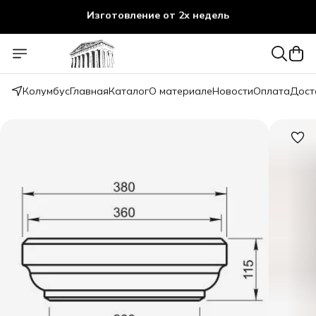
Изготовление от 2х недель
Колумбус
Главная
Каталог
О материале
Новости
Оплата
Дост