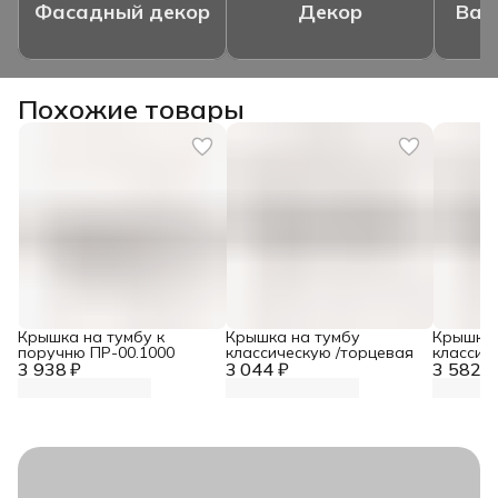
Фасадный декор
Декор
Ваз
Похожие товары
Крышка на тумбу к
Крышка на тумбу
Крышка 
поручню ПР-00.1000
классическую /торцевая
классиче
3 938 ₽
3 044 ₽
3 582 ₽
поворот