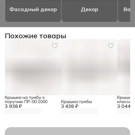
Фасадный декор
Декор
Ваз
Похожие товары
Крышка на тумбу к
Крышка 
поручню ПР-00.1000
Крышка тумбы
классич
3 938 ₽
3 438 ₽
3 044 ₽