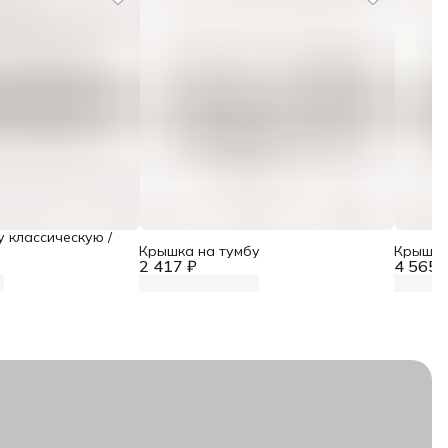
 классическую /
Крышка на тумбу
Крышка 
2 417 ₽
4 565 