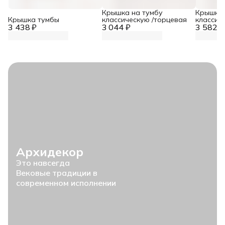
Крышка на тумбу
Крышка 
Крышка тумбы
классическую /торцевая
классиче
3 438 ₽
3 044 ₽
3 582 ₽
поворот
Архидекор
Это навсегда
Вековые традиции в
современном исполнении