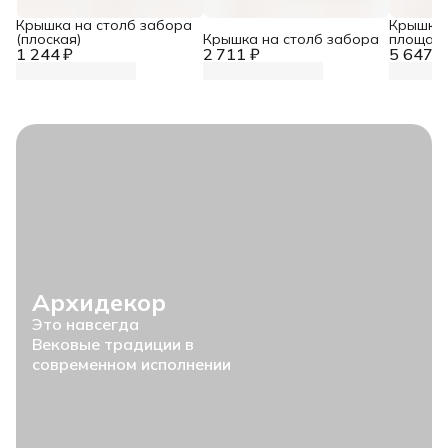
Крышка на столб забора
Крышка 
(плоская)
Крышка на столб забора
площад
1 244 ₽
2 711 ₽
5 647 ₽
Архидекор
Это навсегда
Вековые традиции в
современном исполнении