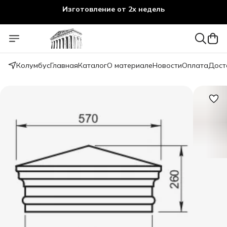
Изготовление от 2х недель
Колумбус
Главная
Каталог
О материале
Новости
Оплата
Дост