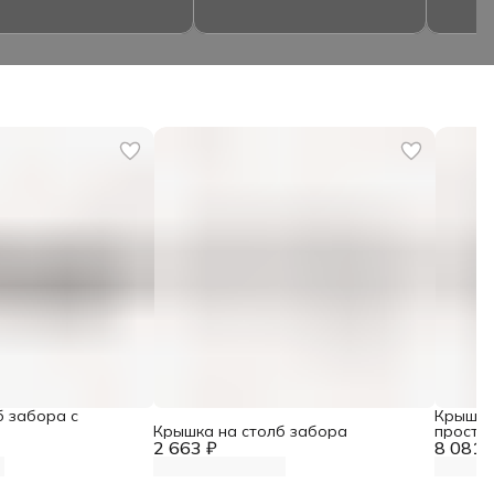
б забора с
Крышка
Крышка на столб забора
проста
2 663 ₽
8 081 