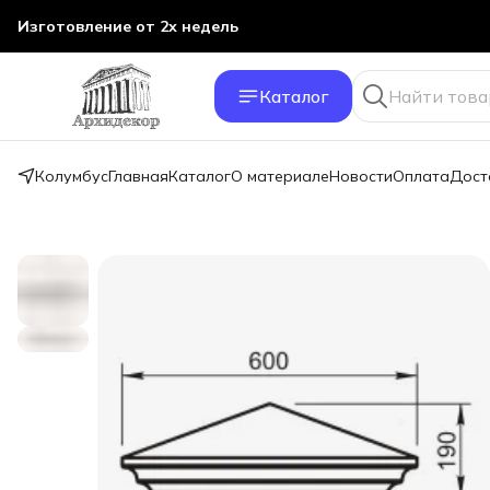
Изготовление от 2х недель
Каталог
Колумбус
Главная
Каталог
О материале
Новости
Оплата
Дост