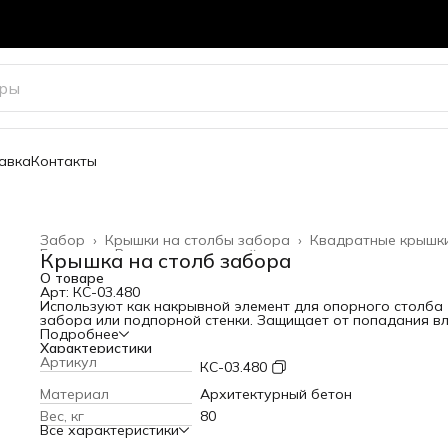
авка
Контакты
Забор
›
Крышки на столбы забора
›
Квадратные крышк
Главная
›
Весь архитектурный декор
›
Крышка на столб забора
О товаре
Арт: КС-03.480
Используют как накрывной элемент для опорного столба
забора или подпорной стенки. Защищает от попадания вл
В разы продлевает срок службы конструкции.
Подробнее
Посадочный размер: 480х480 мм
Характеристики
Варианты цвета
Артикул
КС-03.480
Материал
Архитектурный бетон
Вес, кг
80
Все характеристики