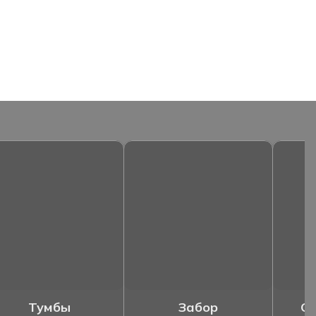
Тумбы
Забор
Ог