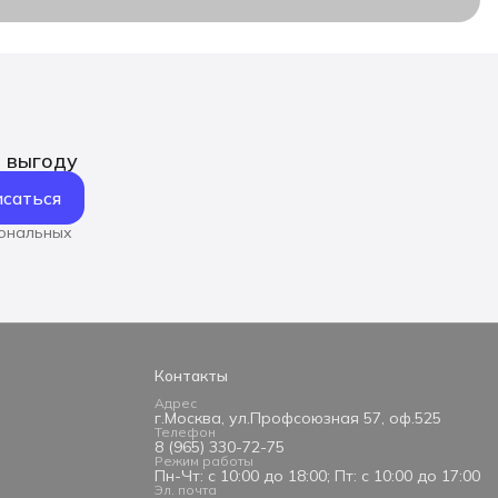
ь выгоду
саться
сональных
Контакты
Адрес
г.Москва, ул.Профсоюзная 57, оф.525
Телефон
8 (965) 330-72-75
Режим работы
Пн-Чт: с 10:00 до 18:00; Пт: с 10:00 до 17:00
Эл. почта