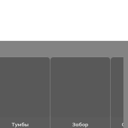
Тумбы
Забор
Ог