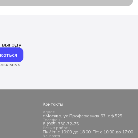
ь выгоду
саться
сональных
Контакты
Адрес
г.Москва, ул.Профсоюзная 57, оф.525
Телефон
8 (965) 330-72-75
Режим работы
Пн-Чт: с 10:00 до 18:00; Пт: с 10:00 до 17:00
Эл. почта