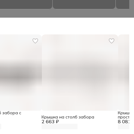
б забора с
Крышка
Крышка на столб забора
проста
2 663 ₽
8 081 