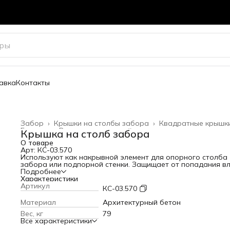
авка
Контакты
Забор
›
Крышки на столбы забора
›
Квадратные крышк
Главная
›
Весь архитектурный декор
›
Крышка на столб забора
О товаре
Арт: КС-03.570
Используют как накрывной элемент для опорного столба
забора или подпорной стенки. Защищает от попадания вл
В разы продлевает срок службы конструкции.
Подробнее
Посадочный размер: 570х570 мм
Характеристики
Варианты цвета
Артикул
КС-03.570
Материал
Архитектурный бетон
Вес, кг
79
Все характеристики