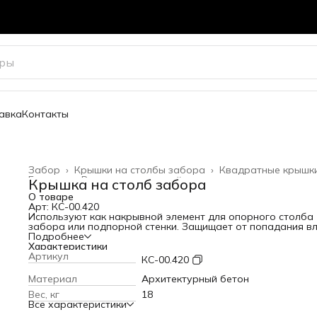
авка
Контакты
Забор
›
Крышки на столбы забора
›
Квадратные крышк
Главная
›
Весь архитектурный декор
›
Крышка на столб забора
О товаре
Арт: КС-00.420
Используют как накрывной элемент для опорного столба
забора или подпорной стенки. Защищает от попадания вл
В разы продлевает срок службы конструкции.
Подробнее
Посадочный размер: 420х420 мм
Характеристики
Варианты цвета
Артикул
КС-00.420
Материал
Архитектурный бетон
Вес, кг
18
Все характеристики