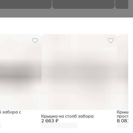
б забора с
Крышка
Крышка на столб забора
проста
2 663 ₽
8 081 