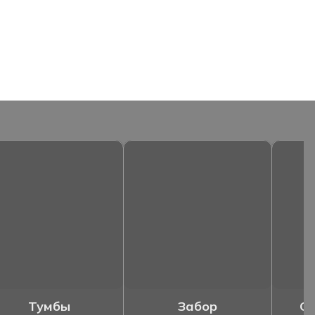
Тумбы
Забор
Ог