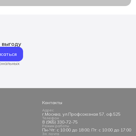
ь выгоду
саться
сональных
Контакты
Адрес
г.Москва, ул.Профсоюзная 57, оф.525
Телефон
8 (965) 330-72-75
Режим работы
Пн-Чт: с 10:00 до 18:00; Пт: с 10:00 до 17:00
Эл. почта