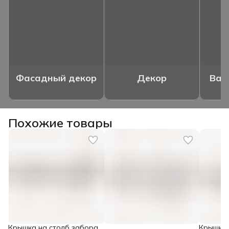
Фасадный декор
Декор
Ваз
Похожие товары
Крышка на столб забора
Крышка 