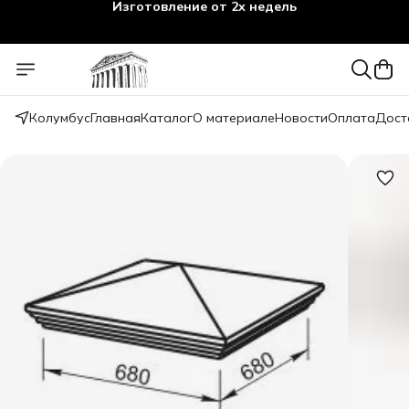
Изготовление от 2х недель
Колумбус
Главная
Каталог
О материале
Новости
Оплата
Дост