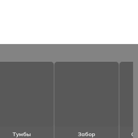
Тумбы
Забор
Ог