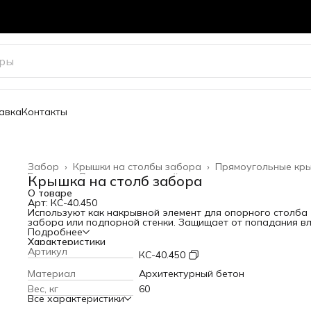
авка
Контакты
Забор
›
Крышки на столбы забора
›
Прямоугольные кр
Главная
›
Весь архитектурный декор
›
Крышка на столб забора
О товаре
Арт: КС-40.450
Используют как накрывной элемент для опорного столба
забора или подпорной стенки. Защищает от попадания вл
В разы продлевает срок службы конструкции.
Подробнее
Посадочный размер: 450х400 мм
Характеристики
Варианты цвета
Артикул
КС-40.450
Материал
Архитектурный бетон
Вес, кг
60
Все характеристики