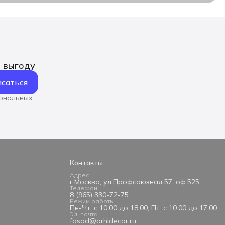
ь выгоду
саться
сональных
Контакты
Адрес
г.Москва, ул.Профсоюзная 57, оф.525
Телефон
8 (965) 330-72-75
Режим работы
Пн-Чт: с 10:00 до 18:00; Пт: с 10:00 до 17:00
Эл. почта
fasad@arhidecor.ru