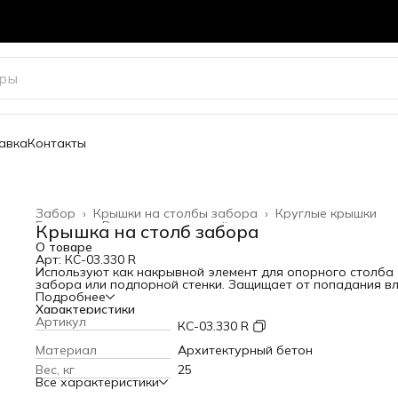
авка
Контакты
Забор
›
Крышки на столбы забора
›
Круглые крышки
Главная
›
Весь архитектурный декор
›
Крышка на столб забора
О товаре
Арт: КС-03.330 R
Используют как накрывной элемент для опорного столба
забора или подпорной стенки. Защищает от попадания вл
В разы продлевает срок службы конструкции.
Подробнее
Посадочный диаметр: 330 мм
Характеристики
Варианты цвета
Артикул
КС-03.330 R
Материал
Архитектурный бетон
Вес, кг
25
Все характеристики