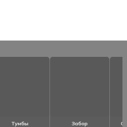
Тумбы
Забор
Ог