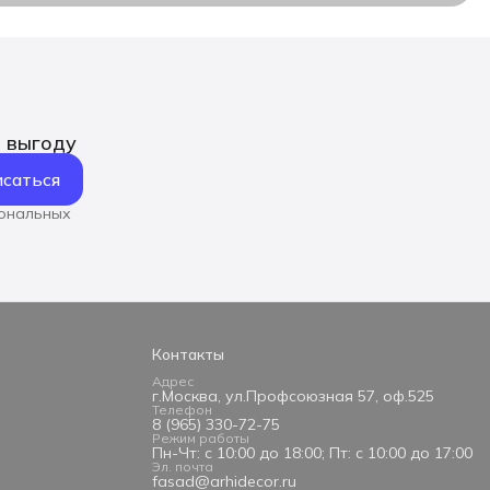
ь выгоду
саться
сональных
Контакты
Адрес
г.Москва, ул.Профсоюзная 57, оф.525
Телефон
8 (965) 330-72-75
Режим работы
Пн-Чт: с 10:00 до 18:00; Пт: с 10:00 до 17:00
Эл. почта
fasad@arhidecor.ru