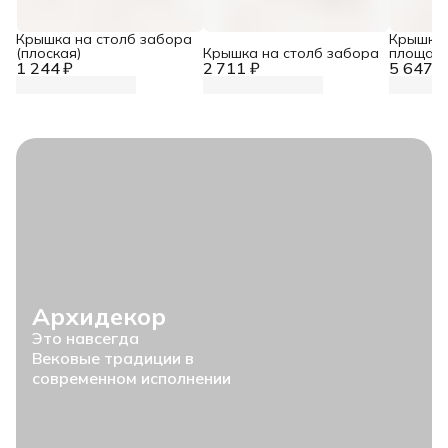
Крышка на столб забора
Крышка 
(плоская)
Крышка на столб забора
площад
1 244 ₽
2 711 ₽
5 647 ₽
Архидекор
Это навсегда
Вековые традиции в
современном исполнении